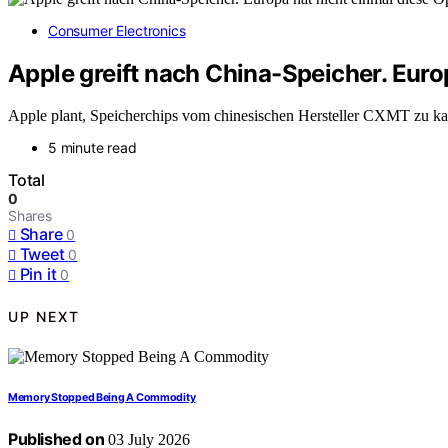
Consumer Electronics
Apple greift nach China-Speicher. Euro
Apple plant, Speicherchips vom chinesischen Hersteller CXMT zu kau
5 minute read
Total
0
Shares
Share
0
Tweet
0
Pin it
0
UP NEXT
Memory Stopped Being A Commodity
Published on
03 July 2026