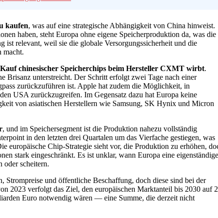
zu kaufen
, was auf eine strategische Abhängigkeit von China hinweist.
onen haben, steht Europa ohne eigene Speicherproduktion da, was die
 ist relevant, weil sie die globale Versorgungssicherheit und die
h macht.
 Kauf chinesischer Speicherchips beim Hersteller CXMT wirbt
.
 Brisanz unterstreicht. Der Schritt erfolgt zwei Tage nach einer
pass zurückzuführen ist. Apple hat zudem die Möglichkeit, in
n den USA zurückzugreifen. Im Gegensatz dazu hat Europa keine
gkeit von asiatischen Herstellern wie Samsung, SK Hynix und Micron
r
, und im Speichersegment ist die Produktion nahezu vollständig
terpoint in den letzten drei Quartalen um das Vierfache gestiegen, was
 Die europäische Chip-Strategie sieht vor, die Produktion zu erhöhen, do
onen stark eingeschränkt. Es ist unklar, wann Europa eine eigenständig
 oder scheitern.
, Strompreise und öffentliche Beschaffung, doch diese sind bei der
n 2023 verfolgt das Ziel, den europäischen Marktanteil bis 2030 auf 
lliarden Euro notwendig wären — eine Summe, die derzeit nicht