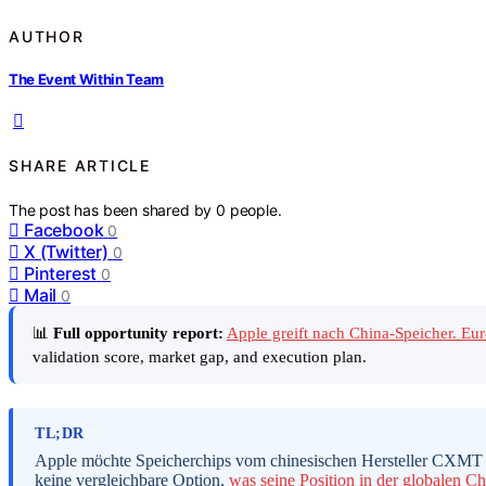
AUTHOR
The Event Within Team
SHARE ARTICLE
The post has been shared by
0
people.
Facebook
0
X (Twitter)
0
Pinterest
0
Mail
0
📊
Full opportunity report:
Apple greift nach China-Speicher. Eu
validation score, market gap, and execution plan.
TL;DR
Apple möchte Speicherchips vom chinesischen Hersteller CXMT ka
keine vergleichbare Option,
was seine Position in der globalen 