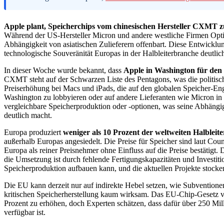
Apple plant, Speicherchips vom chinesischen Hersteller CXMT 
Während der US-Hersteller Micron und andere westliche Firmen Opti
Abhängigkeit von asiatischen Zulieferern offenbart. Diese Entwicklung
technologische Souveränität Europas in der Halbleiterbranche deutlic
In dieser Woche wurde bekannt, dass
Apple in Washington für den
CXMT steht auf der Schwarzen Liste des Pentagons, was die politische
Preiserhöhung bei Macs und iPads, die auf den globalen Speicher-Eng
Washington zu lobbyieren oder auf andere Lieferanten wie Micron i
vergleichbare Speicherproduktion oder -optionen, was seine Abhängi
deutlich macht.
Europa produziert
weniger als 10 Prozent der weltweiten Halbleite
außerhalb Europas angesiedelt. Die Preise für Speicher sind laut Coun
Europa als reiner Preisnehmer ohne Einfluss auf die Preise bestätigt.
die Umsetzung ist durch fehlende Fertigungskapazitäten und Investiti
Speicherproduktion aufbauen kann, und die aktuellen Projekte stocken
Die EU kann derzeit nur auf indirekte Hebel setzen, wie Subventionen
kritischen Speicherherstellung kaum wirksam. Das EU-Chip-Gesetz vo
Prozent zu erhöhen, doch Experten schätzen, dass dafür über 250 Mi
verfügbar ist.