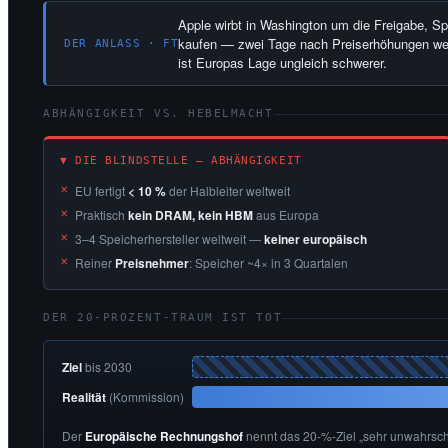
Apple wirbt in Washington um die Freigabe, S
kaufen — zwei Tage nach Preiserhöhungen weg
DER ANLASS · FT
ist Europas Lage ungleich schwerer.
ABHÄNGIGKEIT VS. HEBELMACHT
▼ DIE BLINDSTELLE — ABHÄNGIGKEIT
EU fertigt
< 10 %
der Halbleiter weltweit
Praktisch
kein DRAM, kein HBM
aus Europa
3–4 Speicherhersteller weltweit —
keiner europäisch
Reiner
Preisnehmer
: Speicher ~4× in 3 Quartalen
DER 20-PROZENT-TRAUM IST TOT
Ziel
bis 2030
Realität
(Kommission)
Der
Europäische Rechnungshof
nennt das 20-%-Ziel „sehr unwahrsche