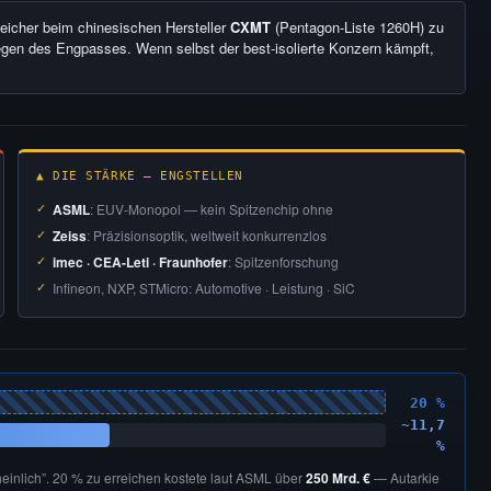
peicher beim chinesischen Hersteller
CXMT
(Pentagon-Liste 1260H) zu
en des Engpasses. Wenn selbst der best-isolierte Konzern kämpft,
▲ DIE STÄRKE — ENGSTELLEN
ASML
: EUV-Monopol — kein Spitzenchip ohne
Zeiss
: Präzisionsoptik, weltweit konkurrenzlos
imec · CEA-Leti · Fraunhofer
: Spitzenforschung
Infineon, NXP, STMicro: Automotive · Leistung · SiC
20 %
~11,7
%
inlich”. 20 % zu erreichen kostete laut ASML über
250 Mrd. €
— Autarkie